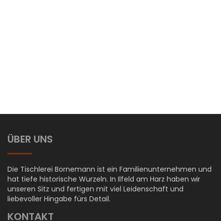
Mit Absenden des Formulars bestätige ich, dass ich die
Datenschutzhinweise
zur Kenntnis genommen habe.
ÜBER UNS
Die Tischlerei Bornemann ist ein Familienunternehmen und
hat tiefe historische Wurzeln. In Ilfeld am Harz haben wir
unseren Sitz und fertigen mit viel Leidenschaft und
liebevoller Hingabe fürs Detail.
KONTAKT