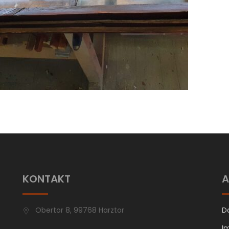
KONTAKT
A
Obertor 8, 99768 Harztor
D
I